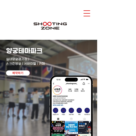
양궁테마파크
실내양궁경기장 |
스크린양궁 | 서바이벌 | 카페
예약하기